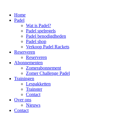
Home
Padel
Wat is Padel?
Padel spelregels
Padel benodigdheden
Padel shop
Verkoop Padel Rackets
Reserveren
Reserveren
Abonnementen
Zomerabonnement
Zomer Challenge Padel
Trainingen
Lespakketten
Trainster
Contact
Over ons
Nieuws
Contact