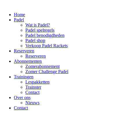
Home
Padel
Wat is Padel?
Padel spelregels
Padel benodigdheden
Padel shop
Verkoop Padel Rackets
Reserveren
Reserveren
Abonnementen
Zomerabonnement
Zomer Challenge Padel
Trainingen
Lespakketten
Trainster
Contact
Over ons
Nieuws
Contact